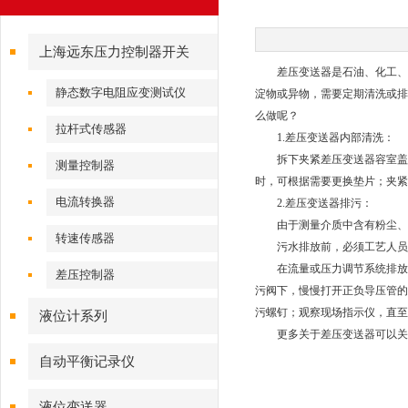
上海远东压力控制器开关
差压变送器是石油、化工、食
静态数字电阻应变测试仪
淀物或异物，需要定期清洗或排
么做呢？
拉杆式传感器
1.差压变送器内部清洗：
拆下夹紧差压变送器容室盖的
测量控制器
时，可根据需要更换垫片；夹紧
电流转换器
2.差压变送器排污：
由于测量介质中含有粉尘、油
转速传感器
污水排放前，必须工艺人员
在流量或压力调节系统排放污
差压控制器
污阀下，慢慢打开正负导压管的
污螺钉；观察现场指示仪，直至
液位计系列
更多关于差压变送器可以关注
自动平衡记录仪
液位变送器