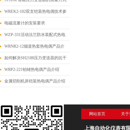
WREK2-102双支铠装热电偶技术参
数
电磁流量计的安装要求
WZP-331活动法兰防水装配式热电
阻使用说明
WRNR2-12烟道热套热电偶产品介
绍
如何解决SH2188压力变送器的抗干
扰问题
WRP2-221铂铑热电偶产品介绍
金属切削机床铠装热电偶产品介绍
网站首页
关于
上海自动化仪表有