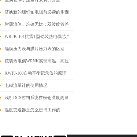
替换新的螺钉铂电阻前必读的步骤
智测流体，准确无忧：双波纹管差
压计，为您的流体控制提供坚实后
WRFK-101抗震T型铠装热电偶芯产
盾
品介绍
隔膜压力表与膜片压力表的区别
铠装热电偶WRNK实现高温、高压
测量的可靠工具
XWFJ-100自动平衡记录仪的原理
和应用
电磁流量计的使用情况
浅析DCS控制系统在粉仓温度测量
以及新增温度变送器新技巧
温度变送器是怎么进行工作的