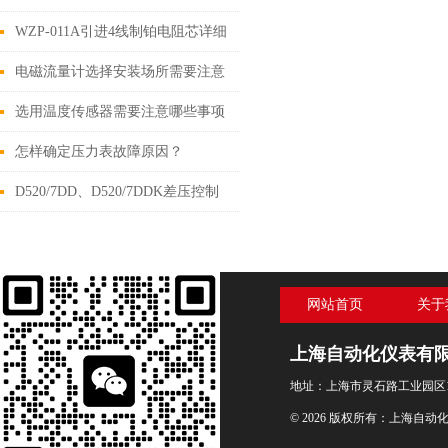
WZP-011A引进4线制铂电阻芯详细
介绍
电磁流量计选择安装场所需要注意
的问题
选用温度传感器需要注意哪些事项
呢
怎样确定压力表故障原因？
D520/7DD、D520/7DDK差压控制
器技术参数
网站首页
关于
上海自动化仪表有
地址：上海市灵石路工业园区1
© 2026 版权所有：上海自