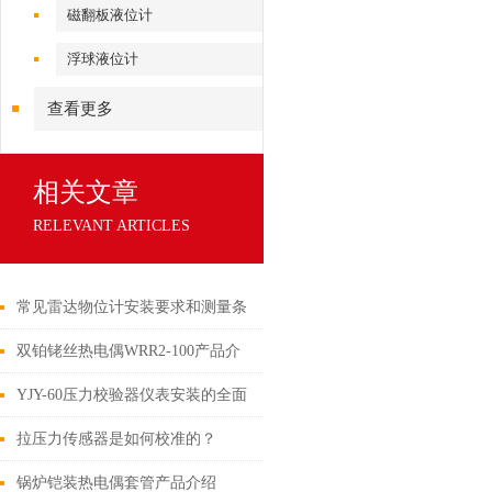
磁翻板液位计
浮球液位计
查看更多
相关文章
RELEVANT ARTICLES
常见雷达物位计安装要求和测量条
件
双铂铑丝热电偶WRR2-100产品介
绍
YJY-60压力校验器仪表安装的全面
步骤解析和注意事项说明
拉压力传感器是如何校准的？
锅炉铠装热电偶套管产品介绍