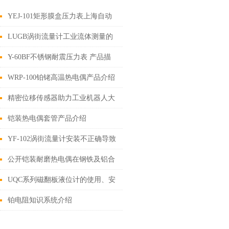
YEJ-101矩形膜盒压力表上海自动
化仪表四厂白云牌技术参数指标
LUGB涡街流量计工业流体测量的
精确之选
Y-60BF不锈钢耐震压力表 产品描
述
WRP-100铂铑高温热电偶产品介绍
精密位移传感器助力工业机器人大
显神威
铠装热电偶套管产品介绍
YF-102涡街流量计安装不正确导致
的问题
公开铠装耐磨热电偶在钢铁及铝合
金零件的清洗配方
UQC系列磁翻板液位计的使用、安
装及维护
铂电阻知识系统介绍