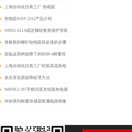
做
上海自动化仪表三厂 热电阻
WZP230常识
热电阻WZP-2312产品介绍
WRN2-621A固定螺纹锥形保护管双
支热电偶
替换新的螺钉铂电阻前必读的步骤
面临这四种故障下的BHR-4称重传
感器要怎么处理？
上海自动化仪表三厂铠装高温热电
偶的检修和安装须知事项
差压变送器故障处理方法
WRNK2-187手柄式双支铠装热电偶
简介
BHR系列称重传感器附属电路维修
浅析