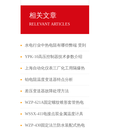
相关文章
RELEVANT ARTICLES
水电行业中热电阻有哪些弊端 受到
火花或电弧等影响应该怎么办
YPK-10高压控制器技术参数介绍
上海自动化仪表三厂化工用隔爆热
电偶热电阻安装与使用注意事项
铂电阻温度变送器特点分析
差压变送器故障处理方法
WZP-621A固定螺纹锥形套管热电
阻使用说明
WSSX-411电接点双金属温度计具
体功能参数
WZP-430固定法兰防水装配式热电