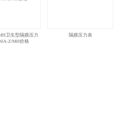
-Z/MH卫生型隔膜压力
隔膜压力表
00A-Z/MH价格