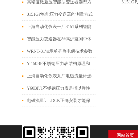
些因素？
3151
高精度微差压智能型变送器选型方
法
3151GP智能压力变送器的测量方式
上海自动化仪表一厂3151系列智能
压力变送器作为一种高精度
智能压力变送器在8#高炉监测中体
现富氧系统提高其稳定系数
WRNT-31轴承单芯热电偶技术参数
Y-150BF不锈钢压力表结构原理和
耐震型外壳防护等级
上海自动化仪表九厂电磁流量计选
择安装场所需要注意的问题
Y60BF/1不锈钢压力表是指以弹性
元件为敏感元件
电磁流量计LDCK正确安装才能保
证测量精度
网站首页