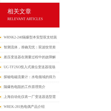
相关文章
RELEVANT ARTICLES
WRNK2-240隔爆型本安型双支铠装
热电偶
智测流体，准确无忧：双波纹管差
压计，为您的流体控制提供坚实后
差压变送器在测量过程中的故障解
盾
决方法和经验
UC-TF2XO投入式液位变送器现场
安装步骤
探秘电磁流量计：水电领域的得力
助手
隔爆热电阻的工作原理简介
上海自动化仪表一厂变送器选型需
要考虑的因素
WREK-281热电偶产品介绍