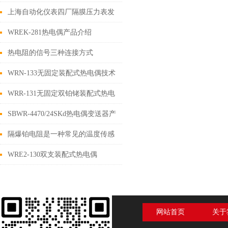
点
上海自动化仪表四厂隔膜压力表发
挥重要作用
WREK-281热电偶产品介绍
热电阻的信号三种连接方式
WRN-133无固定装配式热电偶技术
特点
WRR-131无固定双铂铑装配式热电
偶使用说明
SBWR-4470/24SKd热电偶变送器产
品介绍
隔爆铂电阻是一种常见的温度传感
器
WRE2-130双支装配式热电偶
网站首页
关于