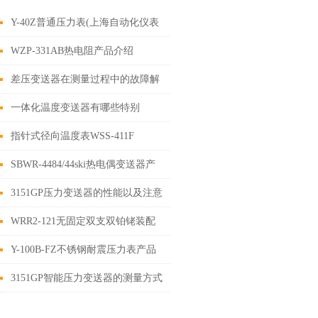
Y-40Z普通压力表(上海自动化仪表
四厂)-白云牌产品介绍
WZP-331AB热电阻产品介绍
差压变送器在测量过程中的故障解
决方法和经验
一体化温度变送器有哪些特别
指针式径向温度表WSS-411F
SBWR-4484/44ski热电偶变送器产
品介绍
3151GP压力变送器的性能以及注意
事项
WRR2-121无固定双支双铂铑装配
式热电偶
Y-100B-FZ不锈钢耐震压力表产品
介绍
3151GP智能压力变送器的测量方式