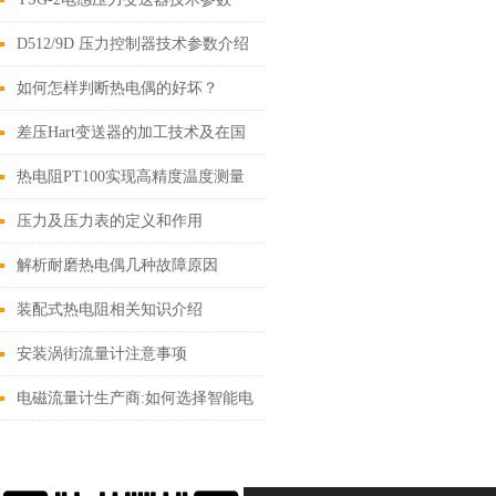
D512/9D 压力控制器技术参数介绍
如何怎样判断热电偶的好坏？
差压Hart变送器的加工技术及在国
内的应用研究进展
热电阻PT100实现高精度温度测量
的可靠工具
压力及压力表的定义和作用
解析耐磨热电偶几种故障原因
装配式热电阻相关知识介绍
安装涡街流量计注意事项
电磁流量计生产商:如何选择智能电
磁流量计？