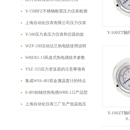
Y-150BFZ不锈钢耐震压力仪表检测
常用的测压方法
上海自动化仪表有限公司压力仪表
Y-100Z
和电接点的定义
Y-100压力表压力仪表和仪器的故
障处理方法
WZP-330活动法兰热电阻使用说明
WRER2-13风道式热电偶技术参数
YSZ-333压力变送器的注意事项有
哪些？
集成WSS-481双金属温度计的特点
是什么？
0.485铂铑丝热电偶WRR-122产品型
号及规格
上海自动化仪表三厂生产低温低压
Y-100ZT
热电偶的测温条件
0