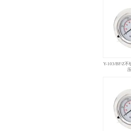
Y-103/BF