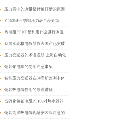
压力表中的测量指针被打断的原因
Y-153BF不锈钢压力表产品介绍
热电阻PT100是利用什么进行测温
的呢？
我国实现核电仪器仪表国产化突破
压力变送器的术语说明 上海自动化
仪表有限公司
铠装铂电阻的使用注意事项
智能压力变送器在8#高炉监测中体
现富氧系统提高其稳定系数
铠装热电偶作用的原理讲解
当硫化氢铂电阻PT100对热水器的
测量准确性有什么效果？
铠装高温热电偶现场安装应注意的
事项