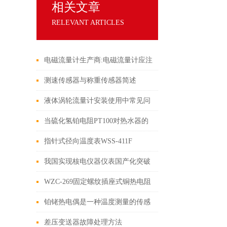
相关文章
RELEVANT ARTICLES
电磁流量计生产商:电磁流量计应注
意的常见问题
测速传感器与称重传感器简述
液体涡轮流量计安装使用中常见问
题判断及处理
当硫化氢铂电阻PT100对热水器的
测量准确性有什么效果？
指针式径向温度表WSS-411F
我国实现核电仪器仪表国产化突破
WZC-269固定螺纹插座式铜热电阻
铂铑热电偶是一种温度测量的传感
器
差压变送器故障处理方法