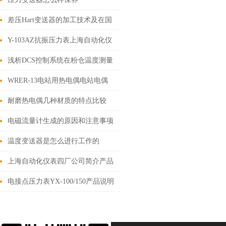
差压Hart变送器的加工技术及在国
内的应用研究进展
Y-103AZ抗振压力表上海自动化仪
表四厂产品介绍
浅析DCS控制系统在粉仓温度测量
以及新增温度变送器新技巧
WRER-13电站用热电偶电站电偶
耐磨热电偶几种材质的特点比较
电磁流量计生成的原因和注意事项
温度变送器是怎么进行工作的
上海自动化仪表四厂公司简介产品
大全
电接点压力表YX-100/150产品说明
书