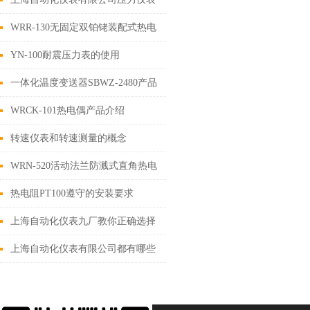
和电接点的定义
WRR-130无固定双铂铑装配式热电
偶使用说明
YN-100耐震压力表的使用
一体化温度变送器SBWZ-2480产品
介绍
WRCK-101热电偶产品介绍
转速仪表和转速测量的概念
WRN-520活动法兰防溅式直角热电
偶使用说明
热电阻PT100遵守的安装要求
上海自动化仪表九厂教你正确选择
液体涡轮流量计的方法
上海自动化仪表有限公司都有哪些
分厂？