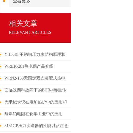
查看更多
相关文章
RELEVANT ARTICLES
Y-150BF不锈钢压力表结构原理和
耐震型外壳防护等级
WREK-281热电偶产品介绍
WRN2-133无固定双支装配式热电
偶
面临这四种故障下的BHR-4称重传
感器要怎么处理？
无纸记录仪在电加热炉中的应用和
功能
隔爆铂电阻在化学工业中的应用
3151GP压力变送器的性能以及注意