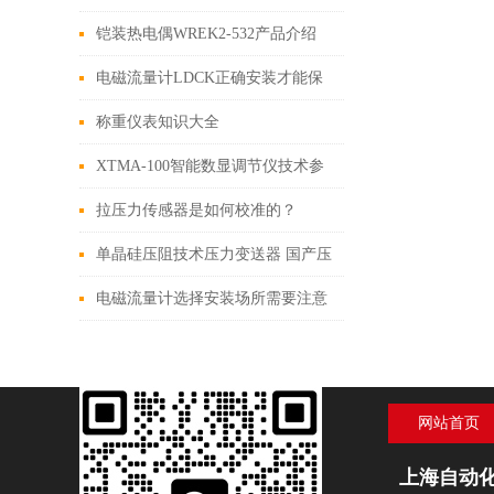
电阻的区别
铠装热电偶WREK2-532产品介绍
电磁流量计LDCK正确安装才能保
证测量精度
称重仪表知识大全
XTMA-100智能数显调节仪技术参
数
拉压力传感器是如何校准的？
单晶硅压阻技术压力变送器 国产压
力变送器的主力军
电磁流量计选择安装场所需要注意
的问题
网站首页
上海自动