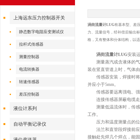
上海远东压力控制器开关
涡街流量计LUG
有基本型、差
静态数字电阻应变测试仪
力、流量信号，经补偿后输出标
格，又有整体和分体结构，以适
拉杆式传感器
涡街流量计LUG
安装
测量控制器
测量蒸汽或含液体的气体
电流转换器
装在竖直管道上时，气体由
传感器安装，焊接时将配
转速传感器
并应小于5mm。
传感器要远离强电、强磁
差压控制器
连接传感器屏蔽电缆走向
测量低温流体时，传感器
液位计系列
工作。
压力和温度测量点的位置，
自动平衡记录仪
法兰和直管段焊接前应卸
接触处先焊几个焊点，能固
液位变送器