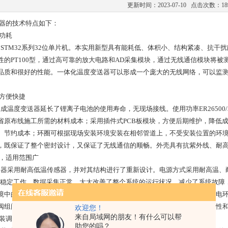
更新时间：2023-07-10 点击次数：18
器的技术特点如下：
功耗
STM32系列32位单片机。本实用新型具有能耗低、体积小、结构紧凑、抗干
性的PT100型，通过高可靠的放大电路和AD采集模块，通过无线通信模块将被
品质和很好的性能。一体化温度变送器可以形成一个庞大的无线网络，可以监
，方便快捷
温度变送器延长了锂离子电池的使用寿命，无现场接线。使用功率ER26500/3
省原布线施工所需的材料成本；采用插件式PCB板模块，方便后期维护，降低
、节约成本；环圈可根据现场安装环境安装在相邻管道上，不受安装位置的环境
，既保证了整个密封设计，又保证了无线通信的顺畅。外壳具有抗紫外线、耐
强，适用范围广
器采用耐高低温传感器，并对其结构进行了重新设计。电源方式采用耐高温、
~ 85℃稳定工作，数据采集正常，大大改善了整个系统的运行状况，减少了系统
境中的低温、高温介质中充分工作。热辐射。主要应用领域为油田或配套供电
阀组间无人值守集输等远程监控环境，大大提高了整个温度监控系统的可靠性
欢迎您！
来自局域网的朋友！有什么可以帮
安装调试效率高
助您的吗？