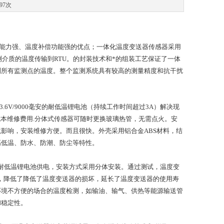
97次
扰能力强、温度补偿功能强的优点；一体化温度变送器传感器采用
测介质的温度传输到RTU。的封装技术和*的组装工艺保证了一体
测所有监测点的温度。整个监测系统具有较高的测量精度和抗干扰
.6V/9000毫安的耐低温锂电池（持续工作时间超过3A）解决现
成本维修费用.分体式传感器可随时更换玻璃热管，无需点火。安
影响，安装维修方便。而且很快。外壳采用铝合金ABS材料，结
高低温、防水、防潮、防尘等特性。
耐低温锂电池供电，安装方式采用分体安装。通过测试，温度变
故障，降低了降低了温度变送器的损坏，延长了温度变送器的使用寿
环境不方便的场合的温度检测，如输油、输气、供热等能源输送管
和稳定性。