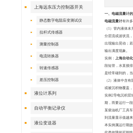
上海远东压力控制器开关
一、电磁流量计的
静态数字电阻应变测试仪
电磁流量计
有许多
（1）管内液体未
拉杆式传感器
分层流或波状流，
出现输出晃动；若
测量控制器
输出满度现象。
电流转换器
实例：
上海自动化
段短管，水直接排
转速传感器
是经常碰到的，当
差压控制器
（2）液体中含有
或被沉积物覆盖，
液位计系列
实例2导电沉积层
期，而要运行一段
自动平衡记录仪
某柴油机厂工具车
到流量显示值越来
液位变送器
本实例属运行期故
此类故障的可能性