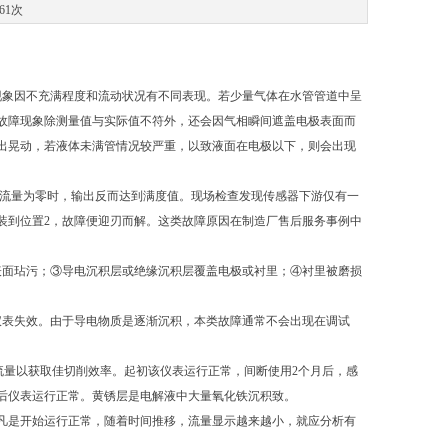
61次
。
现象因不充满程度和流动状况有不同表现。若少量气体在水管管道中呈
故障现象除测量值与实际值不符外，还会因气相瞬间遮盖电极表面而
出晃动，若液体未满管情况较严重，以致液面在电极以下，则会出现
流量为零时，输出反而达到满度值。现场检查发现传感器下游仅有一
装到位置2，故障便迎刃而解。这类故障原因在制造厂售后服务事例中
表面玷污；③导电沉积层或绝缘沉积层覆盖电极或衬里；④衬里被磨损
仪表失效。由于导电物质是逐渐沉积，本类故障通常不会出现在调试
液流量以获取佳切削效率。起初该仪表运行正常，间断使用2个月后，感
后仪表运行正常。黄锈层是电解液中大量氧化铁沉积致。
凡是开始运行正常，随着时间推移，流量显示越来越小，就应分析有