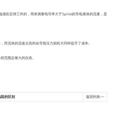
应定律工作的，用来测量电导率大于5μs/cm的导电液体的流量，是
，而流体的流速太高则会导致压力损耗大同样提升了成本。
程范围足够大的仪表。
电阻的区别
返回列表>>