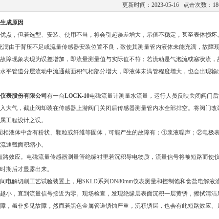
更新时间：2023-05-16 点击次数：18
生成原因
优点，但若选型、安装、使用不当，将会引起误差增大，示值不稳定，甚至表体损坏
充满由于背压不足或流量传感器安装位置不良，致使其测量管内液体未能充满，故障
故障现象表现为误差增加，即流量测量值与实际值不符；若流动是气泡流或塞状流，
水平管道分层流动中流通截面积气相部分增大，即液体未满管程度增大，也会出现输
仪表股份有限公司
有一台
LOCK-10
电磁流量计测量水流量，运行人员反映关闭阀门后
入大气，截止阀却装在传感器上游阀门关闭后传感器测量管内水全部排空。将阀门改
属工程设计之误。
固相液体中含有粉状、颗粒或纤维等固体，可能产生的故障有；①浆液噪声；②电极
流通截面积缩小。
短路效应。电磁流量传感器测量管绝缘衬里若沉积导电物质，流量信号将被短路而使
时期后才显露出来。
间电解切削工艺试验装置上，用SKLD系列DN80mm仪表测量和控制饱和食盐电解
越小，直到流量信号接近为零。现场检查，发现绝缘层表面沉积一层黄锈，擦拭清洁
障，虽非多见故障，然而若黑色金属管道锈蚀严重，沉积锈层，也会有此短路效应。
。