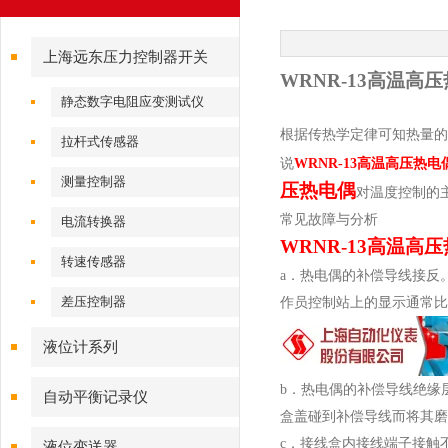
上海远东压力控制器开关
WRNR-13
高温高压
静态数字电阻应变测试仪
根据传热学定律可知热量的
拉杆式传感器
说
WRNR-13
高温高压
热电
测量控制器
压热电偶
对温度控制的
常见故障与分析
电流转换器
WRNR-13
高温高压
转速传感器
a
．热电偶的补偿导线接反
差压控制器
作员控制站上的显示通常比
液位计系列
b
．热电偶的补偿导线绝缘
自动平衡记录仪
盒盖碰到补偿导线而将其磨
c
．接线盒内接线端子接触
液位变送器