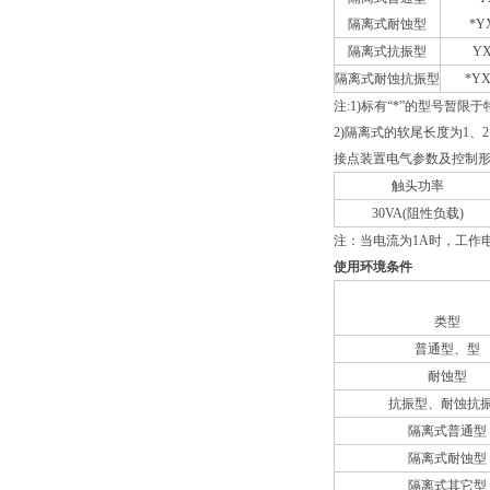
隔离式耐蚀型
*Y
隔离式抗振型
YX
隔离式耐蚀抗振型
*YX
注:1)标有“*”的型号暂限
2)隔离式的软尾长度为1、2
接点装置电气参数及控制
触头功率
30VA(阻性负载)
注：当电流为1A时，工作电
使用环境条件
类型
普通型、型
耐蚀型
抗振型、耐蚀抗
隔离式普通型
隔离式耐蚀型
隔离式其它型