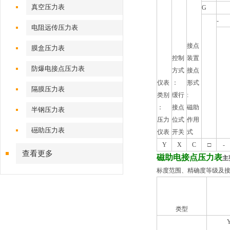
真空压力表
G
-
电阻远传压力表
接点
膜盒压力表
控制
装置
防爆电接点压力表
方式
接点
仪表
：
形式
隔膜压力表
类别
缓行
:
：
接点
磁助
半钢压力表
压力
位式
作用
礠助压力表
仪表
开关
式
Y
X
C
□
-
查看更多
磁助电接点压力表
主
标度范围、精确度等级及
类型