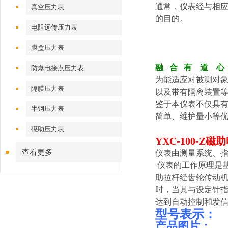
通常，仪表经与相
真空压力表
的目的。
电阻远传压力表
膜盒压力表
融 合 有 道 心
防爆电接点压力表
为能适应对被测对
隔膜压力表
以及带有隔离装置等
鉴于本仪表不仅具
半钢压力表
简单、维护量小等优
礠助压力表
YXC-100-Z
查看更多
仪表由测量系统、
仪表的工作原理是基
助拉杆经齿轮传动
时，当其与设定针
达到自动控制和发
型号表示：
产品图片：