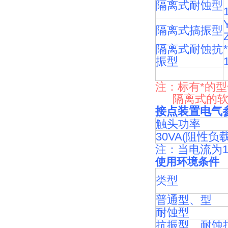
隔离式耐蚀型
隔离式搞振型
隔离式耐蚀抗
振型
注：标有*的
隔离式的软尾
接点装置电气
触头功率
30VA(阻性负载
注：当电流为1
使用环境条件
类型
普通型、型
耐蚀型
抗振型、耐蚀