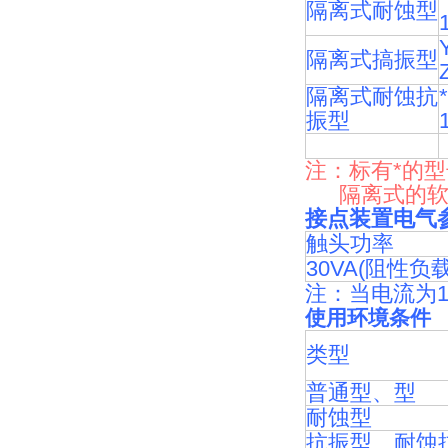
隔离式耐蚀型
隔离式搞振型
隔离式耐蚀抗
振型
注：标有*的
隔离式的软尾
接点装置电气
触头功率
30VA(阻性负载
注：当电流为1
使用环境条件
类型
普通型、型
耐蚀型
抗振型、耐蚀