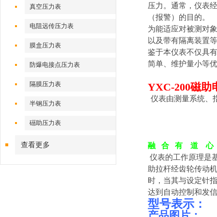
压力。通常，仪表
真空压力表
（报警）的目的。
电阻远传压力表
为能适应对被测对
以及带有隔离装置等
膜盒压力表
鉴于本仪表不仅具
简单、维护量小等优
防爆电接点压力表
隔膜压力表
YXC-200磁
仪表由测量系统、
半钢压力表
礠助压力表
查看更多
融 合 有 道 心
仪表的工作原理是基
助拉杆经齿轮传动
时，当其与设定针
达到自动控制和发
型号表示：
产品图片：