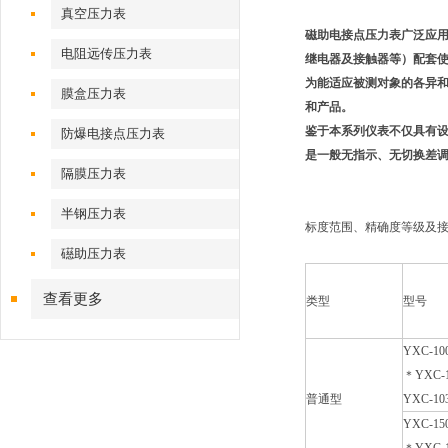
真空压力表
磁助电接点压力表广泛应
电阻远传压力表
继电器及接触器等）配套
为能适应被测对象的各异和
膜盒压力表
和产品。
鉴于本系列仪表不仅具有
防爆电接点压力表
是一般无指示、无切换差调
隔膜压力表
半钢压力表
标度范围、精确度等级及
礠助压力表
查看更多
类型
型号
YXC-10
＊YXC-1
普通型
YXC-10
YXC-15