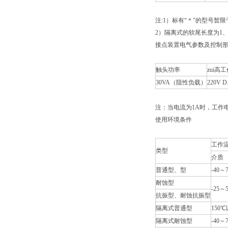
注:1）标有“＊"的型号暂
2）隔离式的软尾长度为1、
接点装置电气参数及控制
触头功率
zui高
30VA（阻性负载）
220V D
注：当电流为1A时，工作电
使用环境条件
工作
类型
介质
普通型、型
-40～
耐蚀型
-25～
抗振型、耐蚀抗振型
隔离式普通型
150
隔离式耐蚀型
-40～