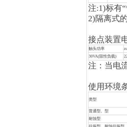
注:1)标
2)隔离式
接点装置
触头功率
30VA(阻性负载)
2
注：当电流
使用环境
类型
普通型、型
耐蚀型
抗振型、耐蚀抗振型