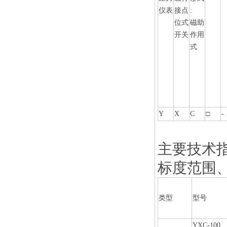
仪表
接点
:
位式
磁助
开关
作用
式
Y
X
C
□
-
主要技术
标度范围
类型
型号
YXC-100