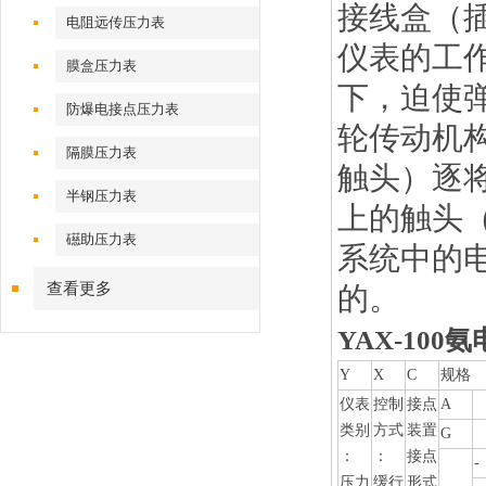
接线盒（
电阻远传压力表
仪表的工
膜盒压力表
下，迫使
防爆电接点压力表
轮传动机
隔膜压力表
触头）逐
半钢压力表
上的触头
礠助压力表
系统中的
查看更多
的。
YAX-100
Y
X
C
规格
仪表
控制
接点
A
类别
方式
装置
G
：
：
接点
-
压力
缓行
形式