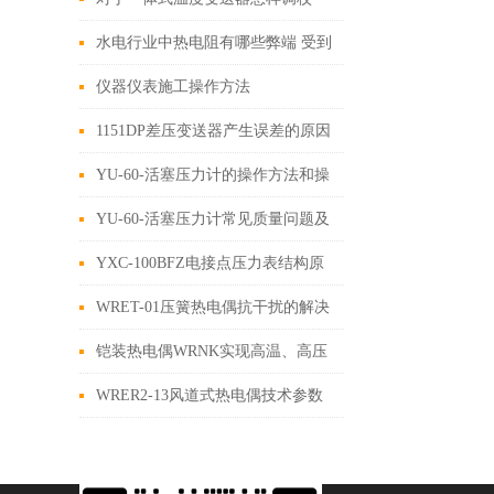
水电行业中热电阻有哪些弊端 受到
火花或电弧等影响应该怎么办
仪器仪表施工操作方法
1151DP差压变送器产生误差的原因
与解决措施
YU-60-活塞压力计的操作方法和操
作步骤
YU-60-活塞压力计常见质量问题及
处理方法
YXC-100BFZ电接点压力表结构原
理和相关问题处理
WRET-01压簧热电偶抗干扰的解决
方法
铠装热电偶WRNK实现高温、高压
测量的可靠工具
WRER2-13风道式热电偶技术参数