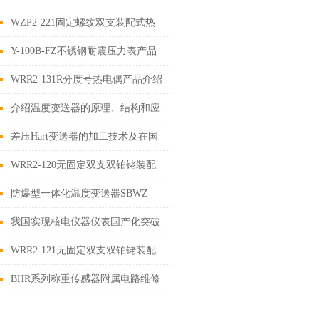
WZP2-221固定螺纹双支装配式热
电阻
Y-100B-FZ不锈钢耐震压力表产品
介绍
WRR2-131R分度号热电偶产品介绍
介绍温度变送器的原理、结构和应
用
差压Hart变送器的加工技术及在国
内的应用研究进展
WRR2-120无固定双支双铂铑装配
式热电偶简介
防爆型一体化温度变送器SBWZ-
2480/440SI产品介绍
我国实现核电仪器仪表国产化突破
WRR2-121无固定双支双铂铑装配
式热电偶
BHR系列称重传感器附属电路维修
浅析