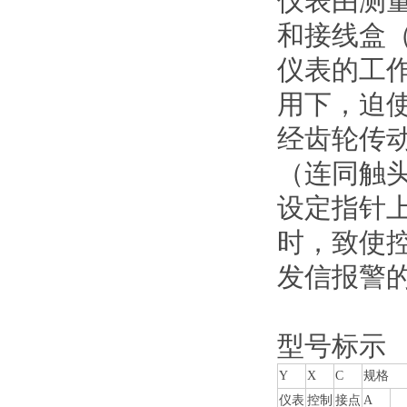
仪表由测
和接线盒
仪表的工
用下，迫
经齿轮传
（连同触
设定指针
时，致使
发信报警
型号标示
Y
X
C
规格
仪表
控制
接点
A