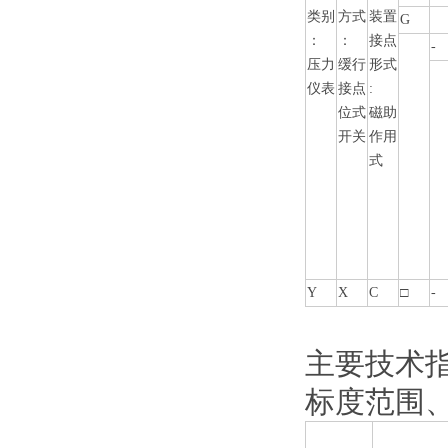
类别
方式
装置
G
：
：
接点
-
压力
缓行
形式
仪表
接点
:
位式
磁助
开关
作用
式
Y
X
C
□
-
主要技术
标度范围