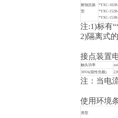
耐蚀抗振
*YXC-102B
型
*YXC-152B
*YXC-153B
注:1)标
2)隔离式
接点装置
触头功率
z
30VA(阻性负载)
22
注：当电流
使用环境
类型