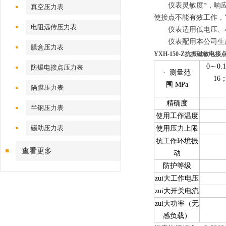
仪表灵敏度*，响应
真空压力表
使接点不能有效工作，
电阻远传压力表
仪表适用低电压、小电
仪表配用本公司生产的
膜盒压力表
YXH-150-Z抗振磁敏电接点
0～0.
防爆电接点压力表
· 测量范
16
围 MPa
隔膜压力表
精确度
半钢压力表
使用工作温度
礠助压力表
使用压力上限
抗工作环境振
查看更多
动
防护等级
zui大工作电压
zui大开关电流
zui大功率（无
感负载）