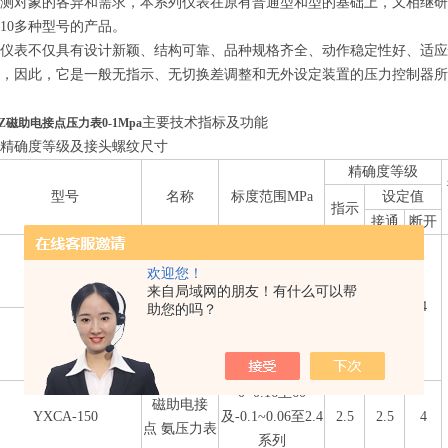
被测对象的各异和需求，本系列仪表在原有普通型和型的基础上，又相继
10多种型号的产品。
列仪表不仅具有设计新颖、结构可靠、品种规格齐全、动作稳定性好、适
，因此，它是一般无指示、无切换差调整和无外设定装置的压力控制器所
主要技术指标及功能
-FZ磁助电接点压力表0-1Mpa
、精确度等级及接头螺纹尺寸
精确度等级
型号
名称
标度范围MPa
设定值
指示
接通
断开
YXC-100
0~0.6至60
*YXC-102
及-0.1~0.06至2.4
欢迎您！
来自局域网的朋友！有什么可以帮
YXC-103
磁助电接点
系列
1.5
1.5
4
助您的吗？
压力表
0~0.1至60
YXC-150
及-0.1~0至2.4系
*YXC-153
列
0~0.16至60
磁助电接
YXCA-150
及-0.1~0.06至2.4
2.5
2.5
4
点 氨压力表
系列