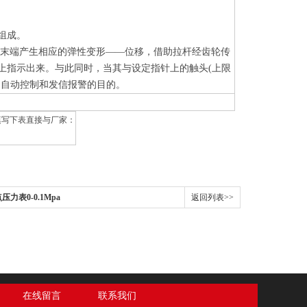
等组成。
之末端产生相应的弹性变形——位移，借助拉杆经齿轮传
上指示出来。与此同时，当其与设定指针上的触头(上限
到自动控制和发信报警的目的。
填写下表直接与厂家：
力表0-0.1Mpa
返回列表>>
在线留言
联系我们