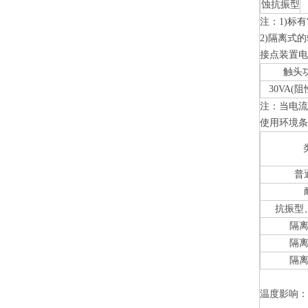
蚀抗振型
注：1)标
2)隔离式的
接点装置
触头
30VA(
注：当电流
使用环境
普
抗振型
隔
隔
隔
温度影响：示