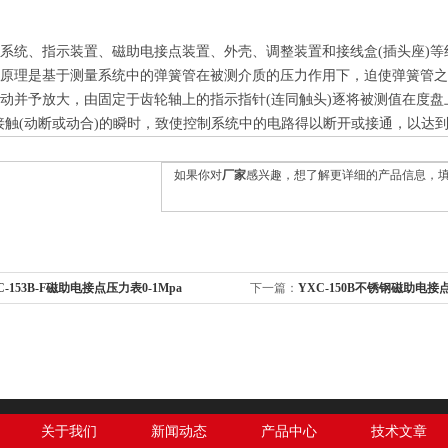
系统、指示装置、磁助电接点装置、外壳、调整装置和接线盒(插头座)
作原理是基于测量系统中的弹簧管在被测介质的压力作用下，迫使弹簧管
动并予放大，由固定于齿轮轴上的指示指针(连同触头)逐将被测值在度盘
接触(动断或动合)的瞬时，致使控制系统中的电路得以断开或接通，以达
如果你对
厂家
感兴趣，想了解更详细的产品信息，
C-153B-F磁助电接点压力表0-1Mpa
下一篇：
YXC-150B不锈钢磁助电接点压
关于我们
新闻动态
产品中心
技术文章