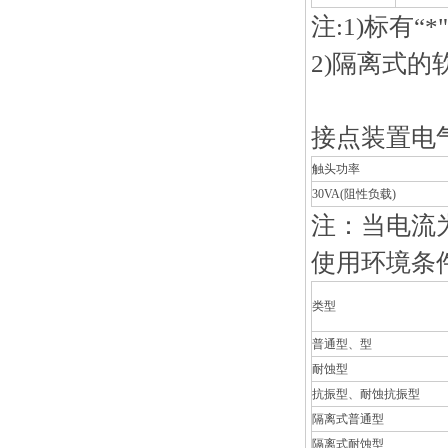
注:1)标有
2)
隔离式的软
接点装置电
触头功率
30VA(
阻性负载)
注：当电流为
使用环境条
类型
普通型、型
耐蚀型
抗振型、耐蚀抗振型
隔离式普通型
隔离式耐蚀型