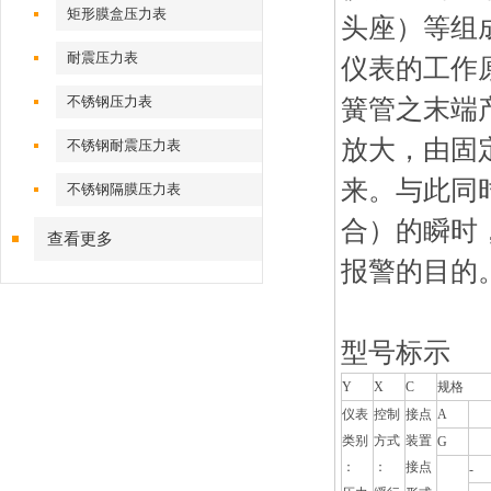
矩形膜盒压力表
头座）等组
耐震压力表
仪表的工作
不锈钢压力表
簧管之末端
放大，由固
不锈钢耐震压力表
来。与此同
不锈钢隔膜压力表
合）的瞬时
查看更多
报警的目的
型号标示
Y
X
C
规格
仪表
控制
接点
A
类别
方式
装置
G
：
：
接点
-