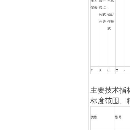
压力
缓行
形式
仪表
接点
:
位式
磁助
开关
作用
式
Y
X
C
□
-
主要技术指
标度范围、
类型
型号