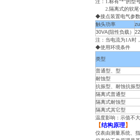
注：1.标有“*”的
2.隔离式的软尾长
◆接点装置电气参
触头功率
z
30VA(阻性负载）
2
注：当电流为1A时
◆
使用环境条件
类型
普通型、型
耐蚀型
抗振型、耐蚀抗振
隔离式普通型
隔离式耐蚀型
隔离式其它型
温度影响：示值不大于0
【
结构原理
】
仪表由测量系统、指