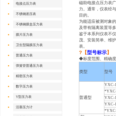
磁助电接点压力表
电接点压力表
力。通常，仪表经与
不锈钢差压表
目的。
为能适应被测对象
不锈钢膜盒压力表
及带有隔离装置等多
鉴于本系列仪表不
膜片压力表
茂、安装简单、维护
卫生型隔膜压力表
表。
?
【
型号标示
】
普通压力表
◆标度范围、精确
弹簧管普通压力表
类型
型号
精密压力表
YXC-
数字压力表
*YXC-
Y型压力表
普通型
YXC-
YXC-
活塞压力计
*YXC-