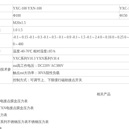
YXC-100 YXN-100
YXC-
Ф100
Ф150
M20x1.5
级
1.0 1.5
-0.1～0.15 -0.1～0.3 -0.1～0.5 - 0.1～0.9 -0.1～1.5 -0.1～2.4 0～0.16 0～0.
0～460
件
温度-40-70℃ 相对湿度≤85％
YXC系列V.H.3 YXN系列V.H.4
zui高工作电压：DC220V AC380V
的技术参
触点zui大功率：30VA阻性负载
控制方式：可调节上、下限缓行磁助接点开关
相关产品
系列电接点膜盒压力表
C/YXN电接点膜盒压力表
压力表
BF系列不锈钢压力表不锈钢压力表
表