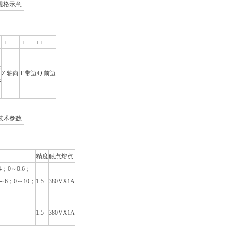
规格示意
□
□
□
米
Z 轴向
T 带边
Q 前边
米
技术参数
精度
触点熔点
.4；0～0.6；
0～6；0～10；
1.5
380VX1A
1.5
380VX1A