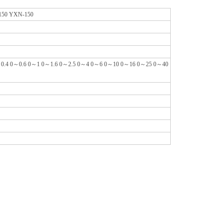
150 YXN-150
25 0～0.4 0～0.6 0～1 0～1.6 0～2.5 0～4 0～6 0～10 0～16 0～25 0～40