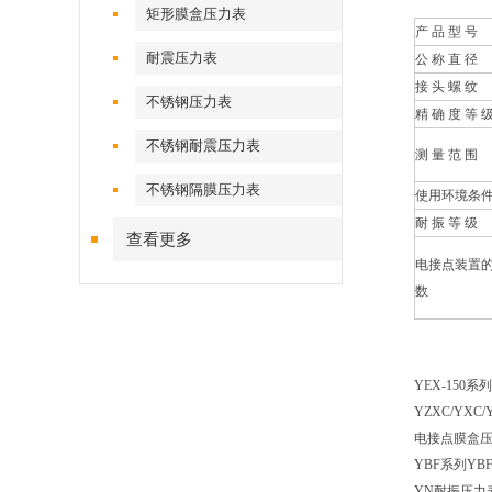
矩形膜盒压力表
产 品 型 号
耐震压力表
公 称 直 径
接 头 螺 纹
不锈钢压力表
精 确 度 等 
不锈钢耐震压力表
测 量 范 围
不锈钢隔膜压力表
使用环境条
耐 振 等 级
查看更多
电接点装置
数
YEX-150
YZXC/YX
电接点膜盒
YBF系列Y
YN耐振压力