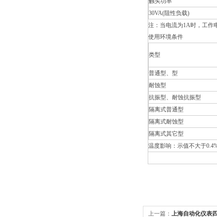
触头功率
30VA(
阻性负载)
注：当电流为1A时，工作电
使用环境条件
类型
普通型、型
耐蚀型
抗振型、耐蚀抗振型
隔离式普通型
隔离式耐蚀型
隔离式其它型
温度影响：示值不大于0.4%/
上一篇：
上海自动化仪表四厂