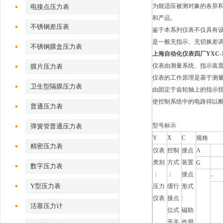
为能适应被测对象的各异
电接点压力表
和产品。
不锈钢差压表
鉴于本系列仪表不仅具有
是一般无指示、无切换差
不锈钢膜盒压力表
上海自动化仪表四厂YXC-1
仪表由测量系统、指示装
膜片压力表
仪表的工作原理是基于测
卫生型隔膜压力表
由固定于齿轮轴上的指示
使控制系统中的电路得以
普通压力表
型号标示
弹簧管普通压力表
Y
X
C
规格
精密压力表
仪表
控制
接点
A
类别
方式
装置
G
数字压力表
：
：
接点
-
Y型压力表
压力
缓行
形式
仪表
接点
:
活塞压力计
位式
磁助
开关
作用