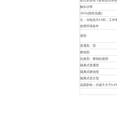
接点装置电气参数及控制
触头功率
30VA(
阻性负载)
注：当电流为1A时，工作电
使用环境条件
类型
普通型、型
耐蚀型
抗振型、耐蚀抗振型
隔离式普通型
隔离式耐蚀型
隔离式其它型
温度影响：示值不大于0.4%/