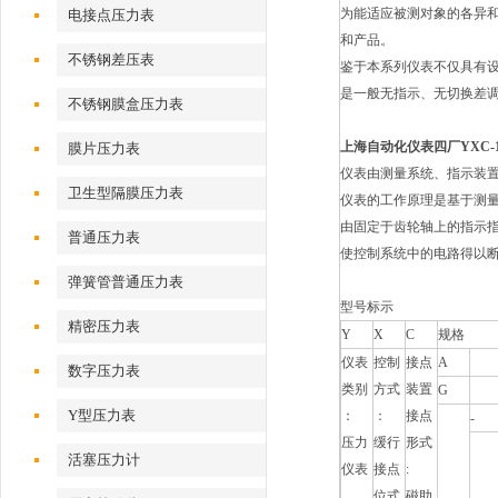
为能适应被测对象的各异
电接点压力表
和产品。
不锈钢差压表
鉴于本系列仪表不仅具有
是一般无指示、无切换差
不锈钢膜盒压力表
上海自动化仪表四厂YXC-1
膜片压力表
仪表由测量系统、指示装
卫生型隔膜压力表
仪表的工作原理是基于测
由固定于齿轮轴上的指示
普通压力表
使控制系统中的电路得以
弹簧管普通压力表
型号标示
精密压力表
Y
X
C
规格
仪表
控制
接点
A
数字压力表
类别
方式
装置
G
Y型压力表
：
：
接点
-
压力
缓行
形式
活塞压力计
仪表
接点
:
位式
磁助