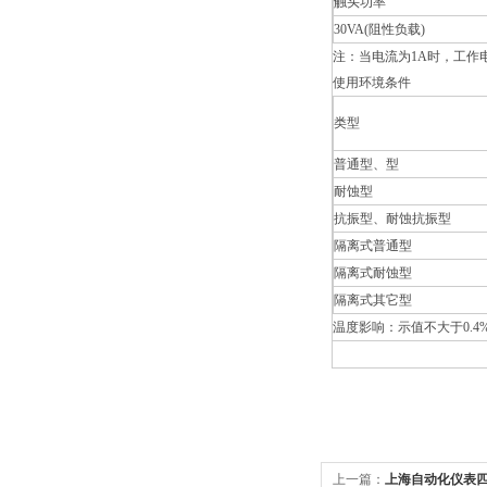
触头功率
30VA(
阻性负载)
注：当电流为1A时，工作电
使用环境条件
类型
普通型、型
耐蚀型
抗振型、耐蚀抗振型
隔离式普通型
隔离式耐蚀型
隔离式其它型
温度影响：示值不大于0.4%/
上一篇：
上海自动化仪表四厂