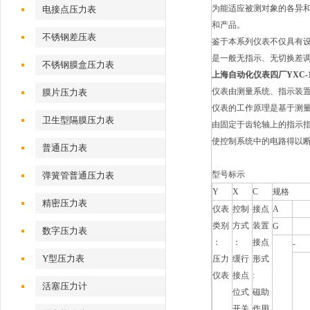
为能适应被测对象的各异
电接点压力表
和产品。
不锈钢差压表
鉴于本系列仪表不仅具有
是一般无指示、无切换差
不锈钢膜盒压力表
上海自动化仪表四厂YXC-1
仪表由测量系统、指示装
膜片压力表
仪表的工作原理是基于测
卫生型隔膜压力表
由固定于齿轮轴上的指示
使控制系统中的电路得以
普通压力表
型号标示
弹簧管普通压力表
Y
X
C
规格
精密压力表
仪表
控制
接点
A
类别
方式
装置
G
数字压力表
：
：
接点
-
Y型压力表
压力
缓行
形式
仪表
接点
:
活塞压力计
位式
磁助
开关
作用