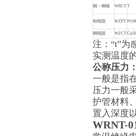
铜－铜镍
WRCT
T
铂电阻
WZPT
Pt10
铜电阻
WZCT
Cu5
注：“t”
实测温度
公称压力
一般是指
压力一般采
护管材料
置入深度
WRNT