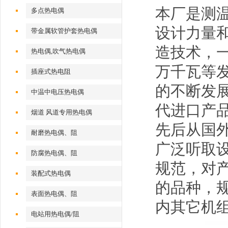
本厂是测
多点热电偶
设计力量
带金属软管护套热电偶
造技术，一
热电偶,吹气热电偶
万千瓦等
插座式热电阻
的不断发
中温中电压热电偶
代进口产
烟道 风道专用热电偶
先后从国
耐磨热电偶、阻
广泛听取设
防腐热电偶、阻
规范，对
装配式热电偶
的品种，规
表面热电偶、阻
内其它机
电站用热电偶/阻