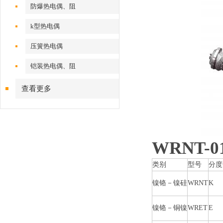
防爆热电偶、阻
k型热电偶
压簧热电偶
铠装热电偶、阻
查看更多
WRNT
类别
型号
分度
镍铬－镍硅
WRNT
K
镍铬－铜镍
WRET
E