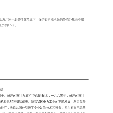
电偶上海厂家一般是指在常温下，保护管所能承受的静态外压而不破
力的1.5倍。
简介
:
历史、雄厚的设计力量和*的制造技术，一九八三年，雄厚的设计
及辅机提供配套测温仪表。随着我国电力工业的不断发展，急需各种
约外汇，先后从国外引进了专业制造技术和设备，并在原有产品基