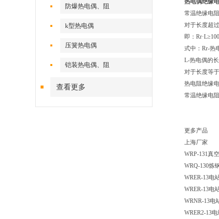
热电偶绝缘
防爆热电偶、阻
常温绝缘电阻
对于长度超过
k型热电偶
即：Rr·L≥10
压簧热电偶
式中：Rr-
L-热电偶的
铠装热电偶、阻
对于长度等于
热电阻绝缘
查看更多
常温绝缘电
更多产品
上海厂家
WRP-13
WRQ-13
WRER-1
WRER-1
WRNR-13
WRER2-1