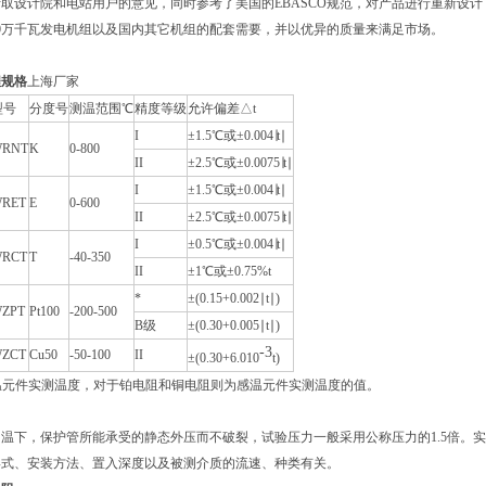
取设计院和电站用户的意见，同时参考了美国的EBASCO规范，对产品进行重新设
60万千瓦发电机组以及国内其它机组的配套需要，并以优异的质量来满足市场。
程规格
上海厂家
型号
分度号
测温范围℃
精度等级
允许偏差△t
I
±1.5℃或±0.004∣t∣
RNT
K
0-800
II
±2.5℃或±0.0075∣t∣
I
±1.5℃或±0.004∣t∣
RET
E
0-600
II
±2.5℃或±0.0075∣t∣
I
±0.5℃或±0.004∣t∣
RCT
T
-40-350
II
±1℃或±0.75%t
*
±(0.15+0.002∣t∣)
ZPT
Pt100
-200-500
B级
±(0.30+0.005∣t∣)
-3
ZCT
Cu50
-50-100
II
±(0.30+6.010
t)
感温元件实测温度，对于铂电阻和铜电阻则为感温元件实测温度的值。
温下，保护管所能承受的静态外压而不破裂，试验压力一般采用公称压力的1.5倍。
形式、安装方法、置入深度以及被测介质的流速、种类有关。