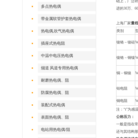
础上，广泛听
多点热电偶
进的30万、
带金属软管护套热电偶
上海厂家
量
热电偶,吹气热电偶
类别
镍铬－镍硅
W
插座式热电阻
中温中电压热电偶
镍铬－铜镍
W
烟道 风道专用热电偶
铜－铜镍
W
耐磨热电偶、阻
铂电阻
W
防腐热电偶、阻
铜电阻
W
装配式热电偶
注：“t”为
公称压力：
表面热电偶、阻
一般是指在常
电站用热电偶/阻
还与其结构