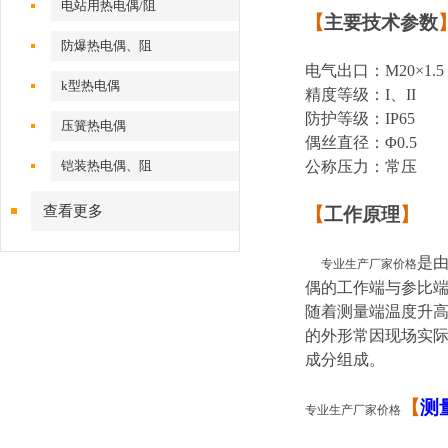
电站用热电偶/阻
【
主要技术参数
防爆热电偶、阻
电气出口：M20×1.5，
k型热电偶
精度等级：I、II
防护等级：IP65
压簧热电偶
偶丝直径：Φ0.5
铠装热电偶、阻
公称压力：常压
查看更多
【
工作原理
】
是
专业生产厂家价格
偶的工作端与参比
随着测量端温度升
的外形常因现场实
成分组成。
【
测
专业生产厂家价格