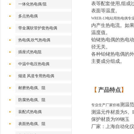
表等配套使用,组成
一体化热电偶/阻
表面等温度。
多点热电偶
WRER-13电站用热电偶专
内产生热电流。如
带金属软管护套热电偶
温度值。
铂铑热电偶的热电
热电偶,吹气热电偶
径无关。
插座式热电阻
各种铂铑热电偶的
主要成分组成。
中温中电压热电偶
烟道 风道专用热电偶
耐磨热电偶、阻
【
产品特点
】
防腐热电偶、阻
测温范围
专业生产厂家价格
装配式热电偶
测温元件材质为S、
保护材质为99钢玉
表面热电偶、阻
厂家：上海自动化