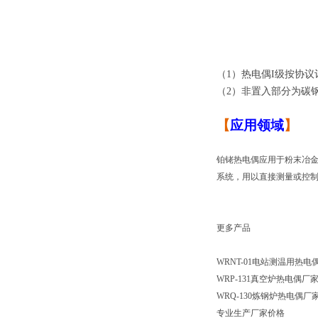
（1）热电偶I级按协议
（2）非置入部分为碳
【
应用领域
】
铂铑热电偶应用于粉末冶金
系统，用以直接测量或控
更多产品
WRNT-01电站测温用热电
WRP-131真空炉热电偶
WRQ-130炼钢炉热电偶
专业生产厂家价格