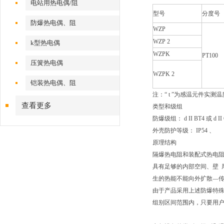
电站用热电偶/阻
型号
分度号
防爆热电偶、阻
WZP
WZP 2
k型热电偶
WZPK
PT100
压簧热电偶
WZPK 2
铠装热电偶、阻
注：“ t ”为感温元件实测
查看更多
类型和级组
防爆级组： d II BT4 或 d II C
外壳防护等级： IP54 、
原理结构
隔爆热电阻和装配式热电
具有足够的内部空间、壁 
生的热能不能向外扩散—
由于产品采用上述防爆特殊结构，使
组别区间范围内，只要用