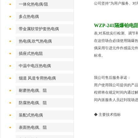
公司坚持“为用户服务、对
一体化热电偶/阻
多点热电偶
WZP-241隔爆铂电
带金属软管护套热电偶
表,对系统实行检测、调节
在这些场合必须使用隔爆热电偶
热电偶,吹气热电偶
偶采用引进元件作感温元件，其技
插座式热电阻
标准。
中温中电压热电偶
我公司售后服务承诺：
烟道 风道专用热电偶
用户使用我公司提供的产
耐磨热电偶、阻
程师将在规定时间内通过解
间内派服务人员赶到现场
防腐热电偶、阻
◆
主要技术指标
装配式热电偶
表面热电偶、阻