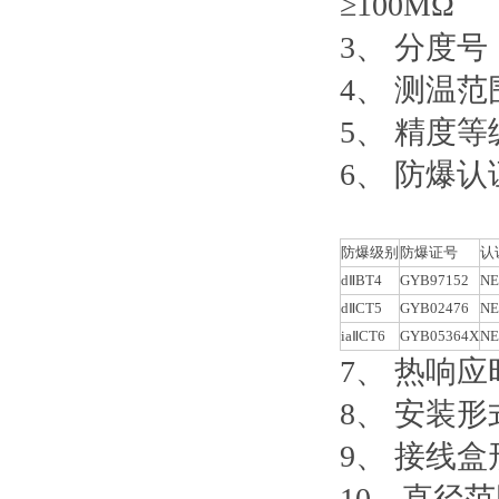
≥100MΩ
3、 分度号：
4、 测温范围
5、 精度等级：*
6、 防爆认
防爆级别
防爆证号
认
dⅡBT4
GYB97152
NE
dⅡCT5
GYB02476
NE
iaⅡCT6
GYB05364X
NE
7、 热响应
8、 安装
9、 接线
10、直径范