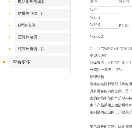
型号
分度号
电站用热电偶/阻
WZP
防爆热电偶、阻
WZP 2
WZPK
k型热电偶
PT100
WZPK 2
压簧热电偶
铠装热电偶、阻
注：“ t ”为感温元件实测
类型和级组
查看更多
防爆级组： d II BT4 或 d II C
外壳防护等级： IP54 、
原理结构
隔爆热电阻和装配式热电
具有足够的内部空间、壁 
生的热能不能向外扩散—
由于产品采用上述防爆特殊结构，使
组别区间范围内，只要用
电气设备的类别、级别和