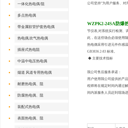
公司坚持“为用户服务、对
一体化热电偶/阻
多点热电偶
WZPK2-24SA防
带金属软管护套热电偶
节仪表,对系统实行检测、
此，在这些场合必须使用隔爆热
热电偶,吹气热电偶
热电偶采用引进元件作感温元件
插座式热电阻
GB3836.2-83 标准。
◆
主要技术指标
中温中电压热电偶
我公司售后服务承诺：
烟道 风道专用热电偶
用户使用我公司提供的产
耐磨热电偶、阻
程师将在规定时间内通过解
间内派服务人员赶到现场
防腐热电偶、阻
装配式热电偶
表面热电偶、阻