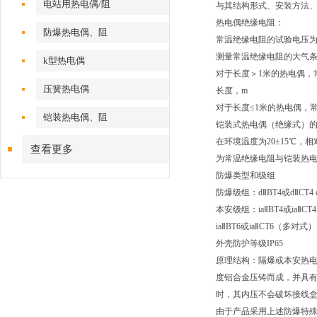
电站用热电偶/阻
与其结构形式、安装方法
热电偶绝缘电阻：
防爆热电偶、阻
常温绝缘电阻的试验电压为：
测量常温绝缘电阻的大气条件
k型热电偶
对于长度＞1米的热电偶，常温
压簧热电偶
长度，m
对于长度≤1米的热电偶，常
铠装热电偶、阻
铠装式热电偶（绝缘式）
在环境温度为20±15
℃
，相
查看更多
为常温绝缘电阻与铠装热
防爆类型和级组
防爆级组：d
Ⅱ
BT4
或d
Ⅱ
CT4 
本安级组：ia
Ⅱ
BT4
或ia
Ⅱ
CT4
ia
Ⅱ
BT6
或ia
Ⅱ
CT6
（多对式）
外壳防护等级IP65
原理结构：
隔爆或本安热
度铝合金压铸而成，并具
时，其内压不会破坏接线
由于产品采用上述防爆特殊