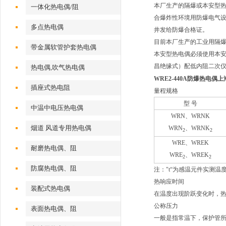
本厂生产的隔爆或本安型热电偶技
一体化热电偶/阻
合爆炸性环境用防爆电气设备通
多点热电偶
井发给防爆合格证。
目前本厂生产的工业用隔爆
带金属软管护套热电偶
本安型热电偶必须使用本安
昌绝缘式）配低内阻二次仪表时，
热电偶,吹气热电偶
WRE2-440A防爆热电偶
插座式热电阻
量程规格
型 号
中温中电压热电偶
WRN
、WRNK
烟道 风道专用热电偶
WRN
、WRNK
2
2
WRE
、WREK
耐磨热电偶、阻
WRE
、WREK
2
2
防腐热电偶、阻
注："t“为感温元件实测温
热响应时间
装配式热电偶
在温度出现阶跃变化时，热
公称压力
表面热电偶、阻
一般是指常温下，保护管所