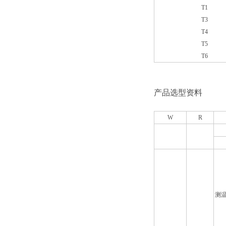
T1
T3
T4
T5
T6
产品选型资料
W
R
测