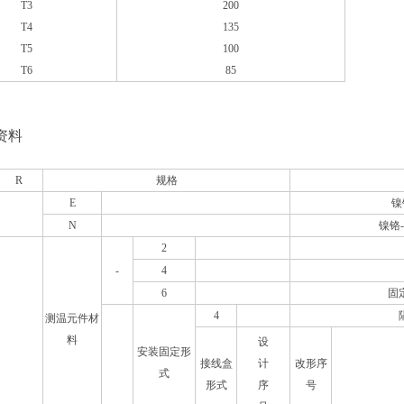
T3
200
T4
135
T5
100
T6
85
资料
R
规格
E
镍
N
镍铬
2
-
4
6
固
4
测温元件材
料
设
安装固定形
接线盒
计
改形序
式
形式
序
号