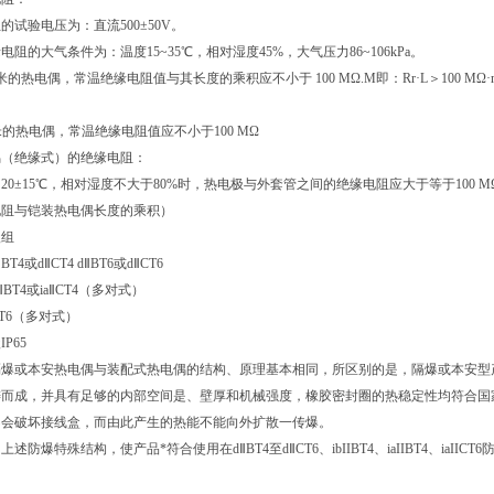
的试验电压为：直流500±50V。
电阻的大气条件为：温度15~35
℃
，相对湿度45%，大气压力86~106kPa。
的热电偶，常温绝缘电阻值与其长度的乘积应不小于 100 MΩ.M即：Rr·L＞100 MΩ
米的热电偶，常温绝缘电阻值应不小于100 MΩ
偶（绝缘式）的绝缘电阻：
0±15
℃
，相对湿度不大于80%时，热电极与外套管之间的绝缘电阻应大于等于100 MΩ
电阻与铠装热电偶长度的乘积）
级组
Ⅱ
BT4
或d
Ⅱ
CT4 d
Ⅱ
BT6
或d
Ⅱ
CT6
Ⅱ
BT4
或ia
Ⅱ
CT4
（多对式）
T6
（多对式）
P65
隔爆或本安热电偶与装配式热电偶的结构、原理基本相同，所区别的是，隔爆或本安型
铸而成，并具有足够的内部空间是、壁厚和机械强度，橡胶密封圈的热稳定性均符合国
不会破坏接线盒，而由此产生的热能不能向外扩散一传爆。
上述防爆特殊结构，使产品*符合使用在d
Ⅱ
BT4
至d
Ⅱ
CT6
、ibIIBT4、iaIIBT4
。