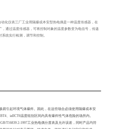
上海自动化仪表三厂工业用隔爆或本安型热电偶是一种温度传感器，在
广，通过温度传感器，可将控制对象的温度参数变为电信号，传递
对系统实行检测，调节和控制。
极易引起环境气体爆炸。因此，在这些场合必须使用隔爆或本安
IIBT4、iaIICT6温度组别区间内具有爆炸性气体危险的场所内。
、GB/T16839.2-1997工业热电偶分度表及允许误差，同时产品均符