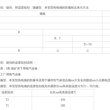
类别、级别、和温度组别：隔爆型、本安型热电偶的防爆标志表示方法
规格
Ⅱ
B
、C
T1~T6
Ⅱ
□
□
类别、级别的温度组别说明：
类：I类-煤矿井下用电气设备：
-工厂用电气设备
爆型、本安型热电偶的防爆等适用于爆炸性气体混合物zui大安全间隙或zui小点燃电
爆型、本安型热电偶的温度组别按其外露部分zui高表面温度分为T1
～T6六组。
温度组别
允许zui高表面温度℃
T2
450
T1
300