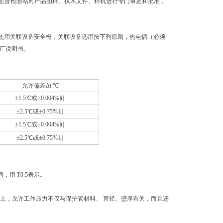
表防爆安全监督检验站对产品图样、技术文件、样机进行专门审定和批准，
同时使用关联设备安全栅，关联设备选用按下列原则，热电偶（必须
制造厂说明书。
允许偏差Δt
℃
±1.5℃
或±0.004%∣t∣
±2.5℃
或±0.75%∣t∣
±1.5℃
或±0.004%∣t∣
±2.5℃
或±0.75%∣t∣
用 T0.5表示。
际上，允许工作压力不仅与保护管材料、 直径、壁厚有关，而且还