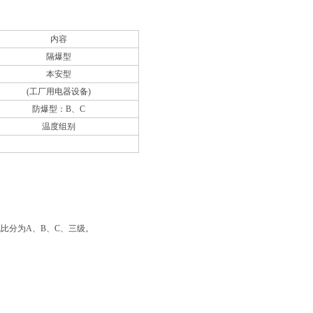
内容
隔爆型
本安型
(
工厂用电器设备)
防爆型：B、C
温度组别
流比分为A、B、C、三级。