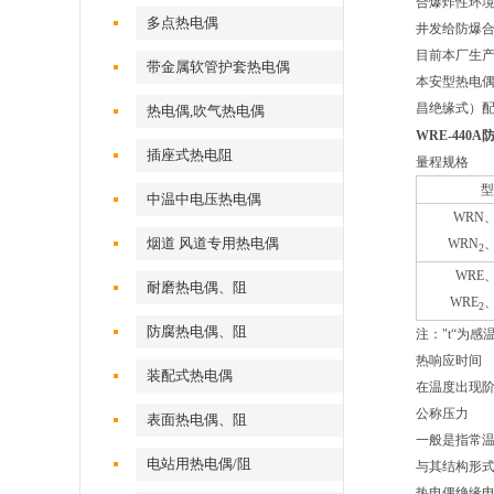
合爆炸性环境用
多点热电偶
井发给防爆
目前本厂生产
带金属软管护套热电偶
本安型热电偶
昌绝缘式）配低
热电偶,吹气热电偶
WRE-44
插座式热电阻
量程规格
型
中温中电压热电偶
WRN
烟道 风道专用热电偶
WRN
2
WRE
耐磨热电偶、阻
WRE
2
防腐热电偶、阻
注："t“为
热响应时间
装配式热电偶
在温度出现阶
公称压力
表面热电偶、阻
一般是指常温
电站用热电偶/阻
与其结构形
热电偶绝缘