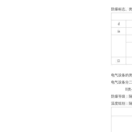
防爆标志、
d
ia
□
电气设备的
电气设备分二
II
类
防爆等级：隔
温度组别：隔