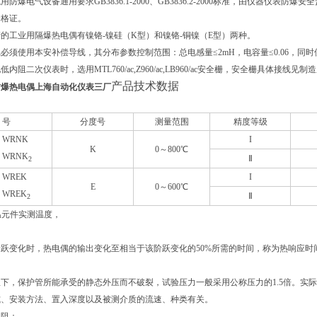
防爆电气设备通用要求GB3836.1-2000、GB3836.2-2000标准，由仪器仪
合格证。
的工业用隔爆热电偶有镍铬-镍硅（K型）和镍铬-铜镍（E型）两种。
必须使用本安补偿导线，其分布参数控制范围：总电感量≤2mH，电容量≤0.06，
内阻二次仪表时，选用MTL760/ac,Z960/ac,LB960/ac安全栅，安全栅具体接线见
产品技术数据
0A防爆热电偶上海自动化仪表三厂
 号
分度号
测量范围
精度等级
、WRNK
I
K
0
～800℃
、WRNK
Ⅱ
2
、WREK
I
E
0
～600℃
、WREK
Ⅱ
2
感温元件实测温度，
跃变化时，热电偶的输出变化至相当于该阶跃变化的50%所需的时间，称为热响应时间，
下，保护管所能承受的静态外压而不破裂，试验压力一般采用公称压力的1.5倍。实
式、安装方法、置入深度以及被测介质的流速、种类有关。
电阻：