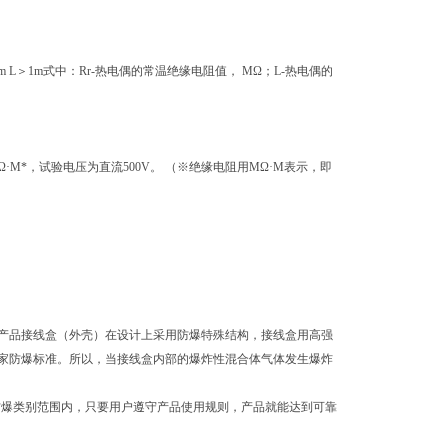
·m L＞1m式中：Rr-热电偶的常温绝缘电阻值， MΩ；L-热电偶的
·M*，试验电压为直流500V。 （
※
绝缘电阻用MΩ·M表示，即
产品接线盒（外壳）在设计上采用防爆特殊结构，接线盒用高强
家防爆标准。所以，当接线盒内部的爆炸性混合体气体发生爆炸
、iaIICT6防爆类别范围内，只要用户遵守产品使用规则，产品就能达到可靠