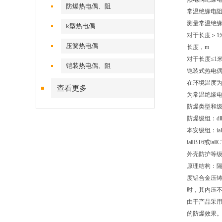
防爆热电偶、阻
常温绝缘电阻
测量常温绝缘
k型热电偶
对于长度＞1米
压簧热电偶
长度，m
对于长度≤1
铠装热电偶、阻
铠装式热电
在环境温度为2
查看更多
为常温绝缘
防爆类型和
防爆级组：d
本安级组：ia
ia
Ⅱ
BT6
或ia
Ⅱ
C
外壳防护等级I
原理结构：
度铝合金压
时，其内压
由于产品采用
的防爆效果