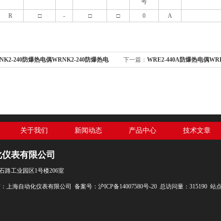
号
R
□
-
□
□
0
A
NK2-240防爆热电偶WRNK2-240防爆热电
下一篇：
WRE2-440A防爆热电偶WR
化仪表三厂
上海自动化仪表三厂
关于我们
新闻动态
产品中心
技术文章
化仪表有限公司
石路工业园区1号楼206室
权所有：上海自动化仪表有限公司
备案号：沪ICP备14007580号-20
总访问量：315190
站