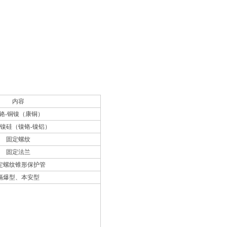
内容
铬-铜镍（康铜）
-镍硅（镍铬-镍铝）
固定螺纹
固定法兰
定螺纹锥形保护管
隔爆型、本安型