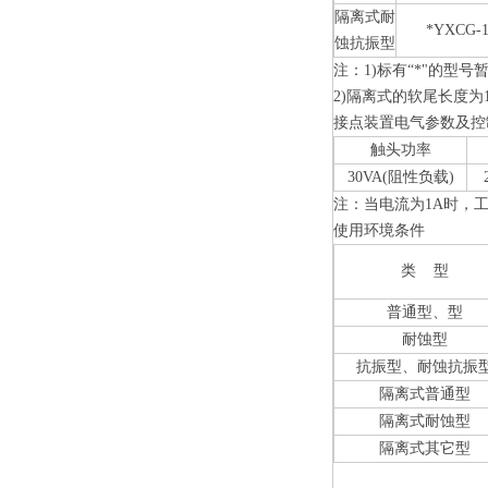
隔离式耐
*YXCG-1
蚀抗振型
注：1)标有“*"的型
2)隔离式的软尾长度为1
接点装置电气参数及控
触头功率
30VA(阻性负载)
注：当电流为1A时，工
使用环境条件
类 型
普通型、型
耐蚀型
抗振型、耐蚀抗振
隔离式普通型
隔离式耐蚀型
隔离式其它型