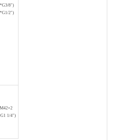
(*G3/8″)
(*G1/2″)
M42×2
*G1 1/4″)