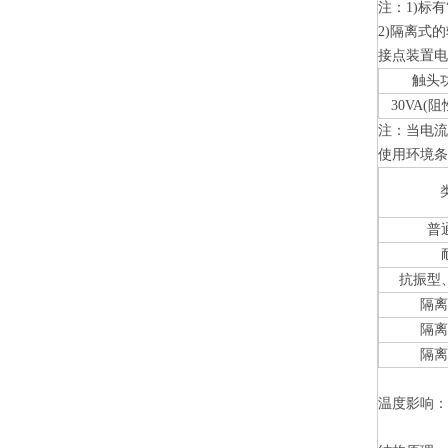
注：1)标
2)隔离式的
接点装置
触头
30VA(
注：当电流
使用环境
普
抗振型
隔
隔
隔
温度影响：示