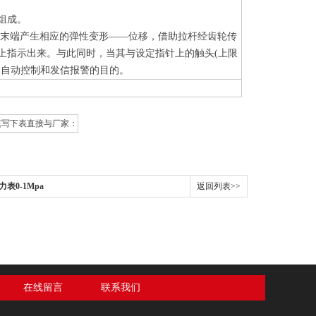
等组成。
之末端产生相应的弹性变形——位移，借助拉杆经齿轮传
上指示出来。与此同时，当其与设定指针上的触头(上限
到自动控制和发信报警的目的。
填写下表直接与厂家：
力表0-1Mpa
返回列表>>
在线留言
联系我们