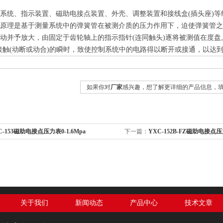
系统、指示装置、磁助电接点装置、外壳、调整装置和接线盒(插头座)
作原理是基于测量系统中的弹簧管在被测介质的压力作用下，迫使弹簧管
动并予放大，由固定于齿轮轴上的指示指针(连同触头)逐将被测值在度盘
接触(动断或动合)的瞬时，致使控制系统中的电路得以断开或接通，以达
如果你对
厂家
感兴趣，想了解更详细的产品信息，
C-153磁助电接点压力表0-1.6Mpa
下一篇：
YXC-152B-FZ磁助电接点压
关于我们
新闻动态
产品中心
技术文章