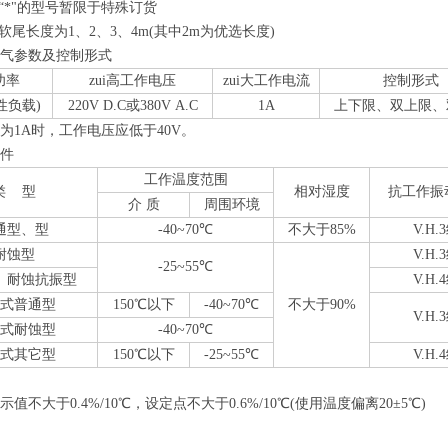
有“*"的型号暂限于特殊订货
软尾长度为1、2、3、4m(其中2m为优选长度)
电气参数及控制形式
功率
zui高工作电压
zui大工作电流
控制形式
阻性负载)
220V D.C或380V A.C
1A
上下限、双上限、
为1A时，工作电压应低于40V。
条件
工作温度范围
类 型
相对湿度
抗工作振
介 质
周围环境
通型、型
-40~70
℃
不大于85%
V.H.
耐蚀型
V.H.
-25~55
℃
、耐蚀抗振型
V.H.
离式普通型
150
℃
以下
-40~70
℃
不大于90%
V.H.
离式耐蚀型
-40~70
℃
离式其它型
150
℃
以下
-25~55
℃
V.H.
值不大于0.4%/10
℃
，设定点不大于0.6%/10
℃
(使用温度偏离20±5
℃
)