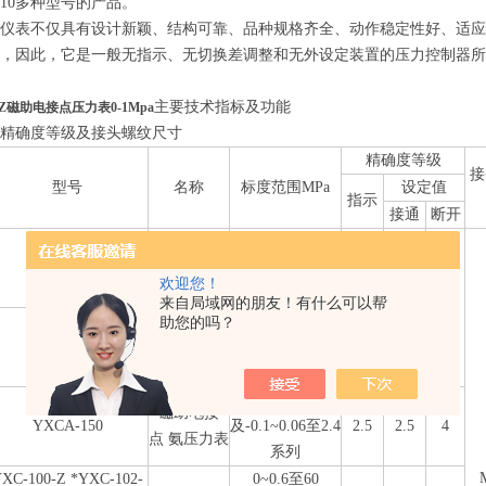
10多种型号的产品。
列仪表不仅具有设计新颖、结构可靠、品种规格齐全、动作稳定性好、适
，因此，它是一般无指示、无切换差调整和无外设定装置的压力控制器所
主要技术指标及功能
-FZ磁助电接点压力表0-1Mpa
、精确度等级及接头螺纹尺寸
精确度等级
接
型号
名称
标度范围MPa
设定值
指示
接通
断开
YXC-100
0~0.6至60
*YXC-102
及-0.1~0.06至2.4
欢迎您！
YXC-103
磁助电接点
系列
来自局域网的朋友！有什么可以帮
1.5
1.5
4
压力表
0~0.1至60
助您的吗？
YXC-150
及-0.1~0至2.4系
*YXC-153
列
0~0.16至60
磁助电接
YXCA-150
及-0.1~0.06至2.4
2.5
2.5
4
点 氨压力表
系列
XC-100-Z *YXC-102-
0~0.6至60